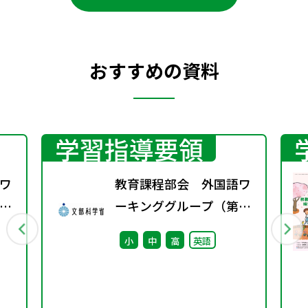
おすすめの資料
学習指導要領
ワ
教育課程部会 外国語ワ
11
ーキンググループ（第10
回） 配付資料
小
中
高
英語