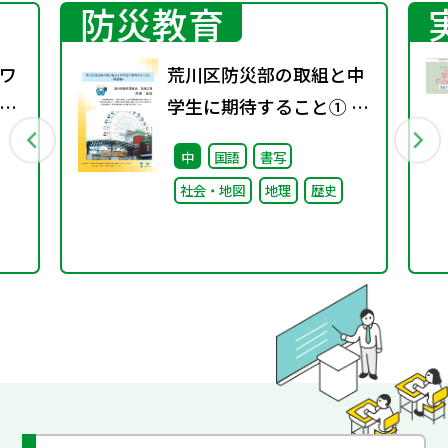
防災教育
ワ
荒川区防災部の取組と中
3
学生に期待すること① ～
概要編～
中
国語
書写
社会・地図
地理
歴史