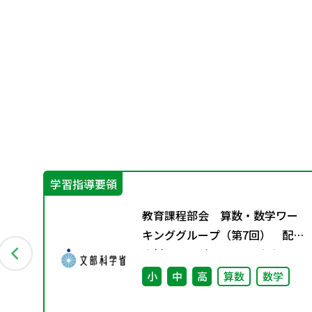
学習指導要領
教育課程部会 算数・数学ワー
の問
キンググループ（第7回） 配付
資料 ※理科ワーキンググルー
プ（第6回）と合同開催
小
中
高
算数
数学