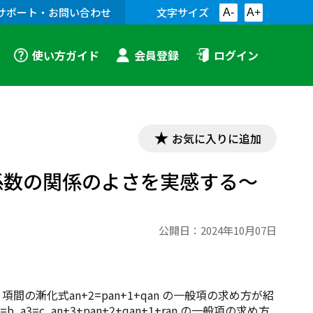
サポート・お問い合わせ
文字サイズ
A-
A+
使い方ガイド
会員登録
ログイン
お気に入りに追加
 〜解と係数の関係のよさを実感する〜
公開日：
2024年10月07日
項間の漸化式an+2=pan+1+qan の一般項の求め方が紹
=c, an+3+pan+2+qan+1+ran の一般項の求め方