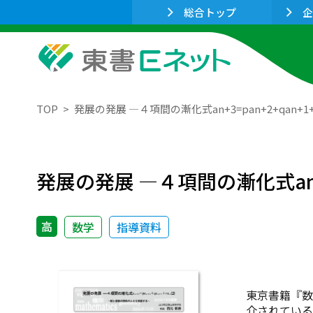
総合トップ
企
TOP
発展の発展 ―４項間の漸化式an+3=pan+2+qan+
発展の発展 ―４項間の漸化式an+3
高
数学
指導資料
東京書籍『数学
介されているが，