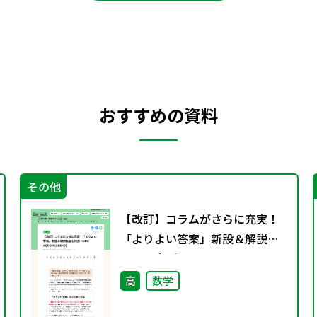
おすすめの資料
その他
【改訂】コラムがさらに充実！
「よりよい答案」新設＆解説動
画も用意（NEW ACTION
LEGEND）
高
数学