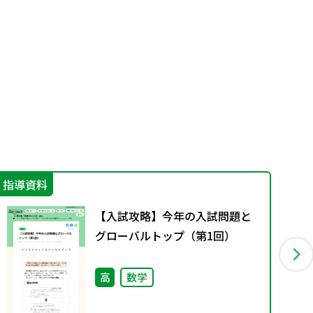
指導資料
学
【入試攻略】今年の入試問題と
グローバルトップ（第1回）
高
数学