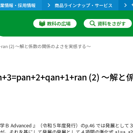
業情報・採用情報
商品ラインナップ・サービス
教科の広場
資料をさがす
1+ran (2) 〜解と係数の関係のよさを実感する〜
=pan+2+qan+1+ran (2)
Ｂ Advanced 』（令和５年度発行）のp.46 では発展として３
それを基にして発展の発展として４項間の漸化式 a1=a, a2=b, a3