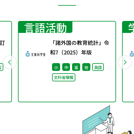
言語活動
訂
「諸外国の教育統計」令
和7（2025）年版
写
小
中
高
他
英語
文科省情報