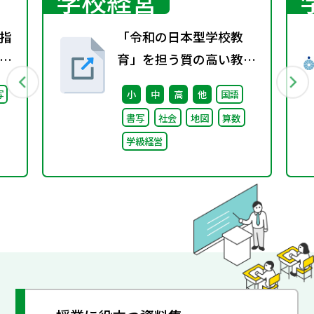
学校経営
指
「令和の日本型学校教
り
育」を担う質の高い教師
会
の確保のための環境整備
写
小
中
高
他
国語
し
に関する総合的な方策に
書写
社会
地図
算数
ついて （審議のまとめ）
学級経営