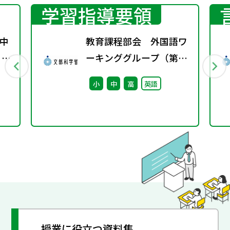
学習指導要領
中
教育課程部会 外国語ワ
 ～
ーキンググループ（第12
回） 配付資料
小
中
高
英語
授業に役立つ資料集