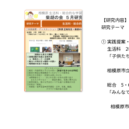
【研究内容】
研究テーマ 
① 実践提案
生活科 2
「子供たち
学習
相模原市立
総合 5・
「みんなで
～２年間
相模原市立