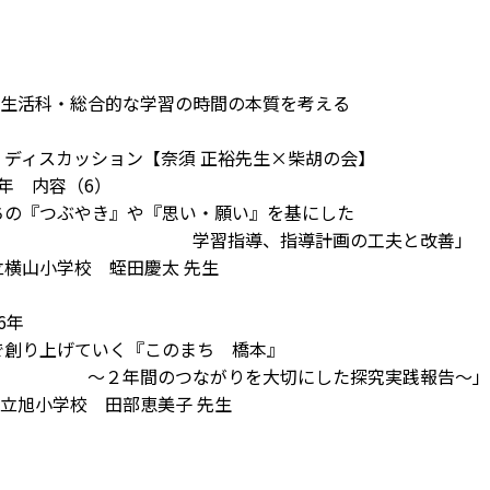
生活科・総合的な学習の時間の本質を考える
・ディスカッション【奈須 正裕先生×柴胡の会】
年 内容（6）
の『つぶやき』や『思い・願い』を基にした
指導、指導計画の工夫と改善」
横山小学校 蛭田慶太 先生
6年
創り上げていく『このまち 橋本』
のつながりを大切にした探究実践報告～」
旭小学校 田部恵美子 先生