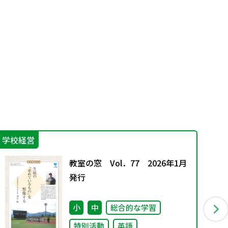
学校経営
学
教室の窓 Vol．77 2026年1月
発行
小
中
総合的な学習
特別活動
英語