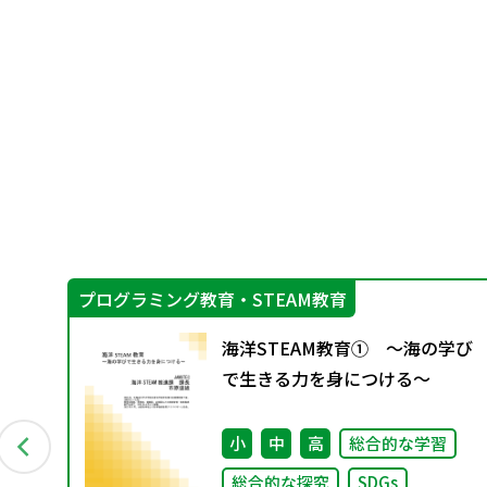
プログラミング教育・STEAM教育
に
海洋STEAM教育① ～海の学び
編～
で生きる力を身につける～
小
中
高
総合的な学習
総合的な探究
SDGs