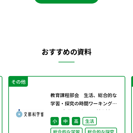
おすすめの資料
その他
教育課程部会 生活、総合的な
学習・探究の時間ワーキンググ
ループ（第6回） 配付資料
小
中
高
生活
総合的な学習
総合的な探究