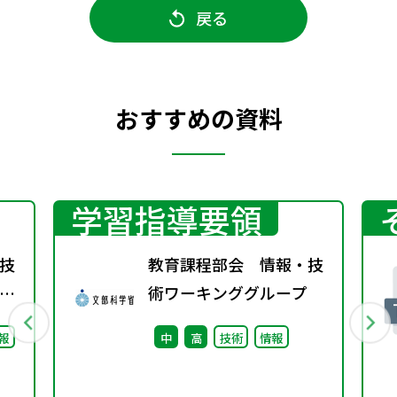
戻る
おすすめの資料
学習指導要領
技
教育課程部会 情報・技
術ワーキンググループ
報
中
高
技術
情報