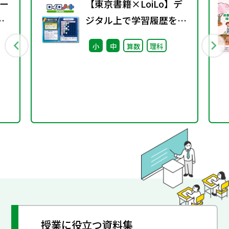
ー
【東京書籍×LoiLo】デ
ジタル上で学習履歴を整
理する学びのポートフォ
小
中
算数
理科
ル
リオ「ロイログ」で活用
開
できる教科書準拠コンテ
ンツの配信を開始しまし
た
授業に役立つ資料集