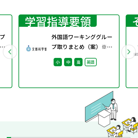
学習指導要領
プ
外国語ワーキンググルー
議
プ取りまとめ（案）※会
議後修正
小
中
高
英語