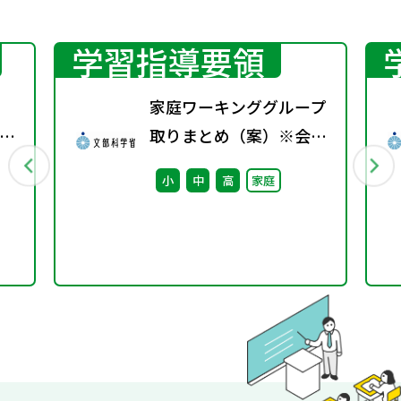
学習指導要領
家庭ワーキンググループ
英
取りまとめ（案）※会議
後修正
小
中
高
家庭