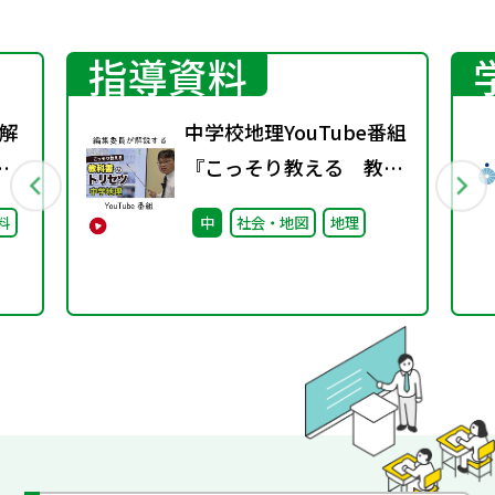
指導資料
解
中学校地理YouTube番組
し
『こっそり教える 教科
書のトリセツ』好評配信
料
中
社会・地図
地理
中！