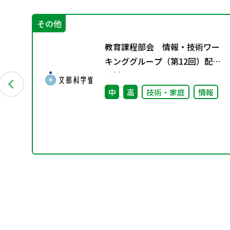
その他
しゃ
教育課程部会 情報・技術ワー
キンググループ（第12回）配付
資料
中
高
技術・家庭
情報