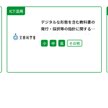
ICT活用
デジタルな形態を含む教科書の
発行・採択等の指針に関する検
討会議（第4回） 配布資料
小
中
高
その他