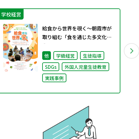
学校経営
特
給食から世界を覗く～朝霞市が
取り組む「食を通じた多文化共
生」～
他
学級経営
生徒指導
SDGs
外国人児童生徒教育
実践事例