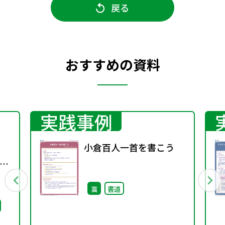
戻る
おすすめの資料
実践事例
小倉百人一首を書こう
師
備
高
書道
に
め）