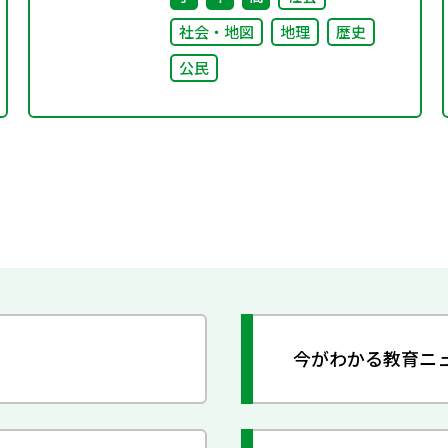
社会・地図
地理
歴史
公民
今がわかる教育ニ