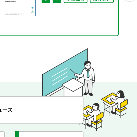
活用法③
ュース