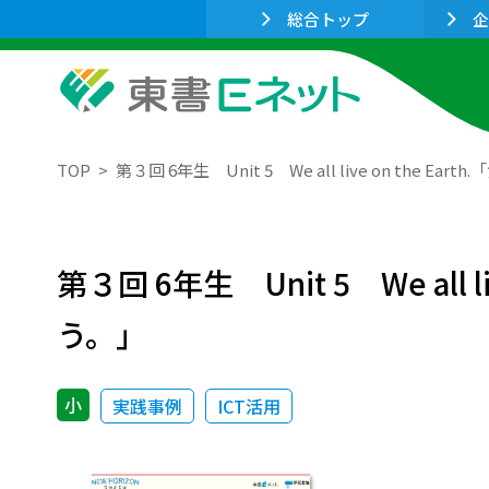
総合トップ
企
TOP
第３回 6年生 Unit 5 We all live on t
第３回 6年生 Unit 5 We al
う。」
小
実践事例
ICT活用