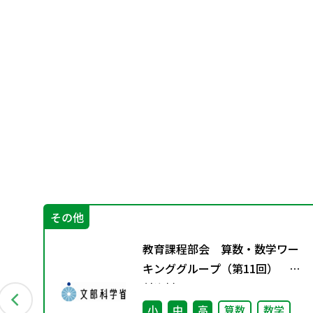
その他
て
教育課程部会 算数・数学ワー
にお
キンググループ（第11回） 配
付資料
小
中
高
算数
数学