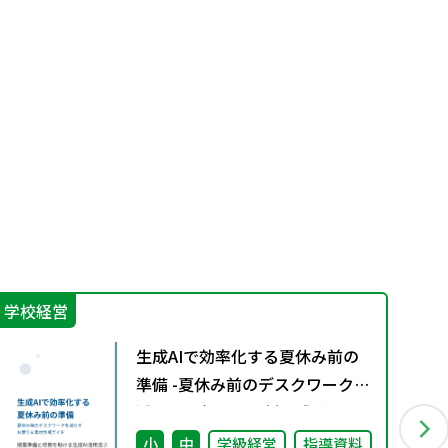
学校経営
そ
生成AIで効率化する夏休み前の
準備 -夏休み前のデスクワークを
減らすお便り＆素材作成ガイド-
授業準備と校務を助ける生成AI
小
中
学級経営
指導資料