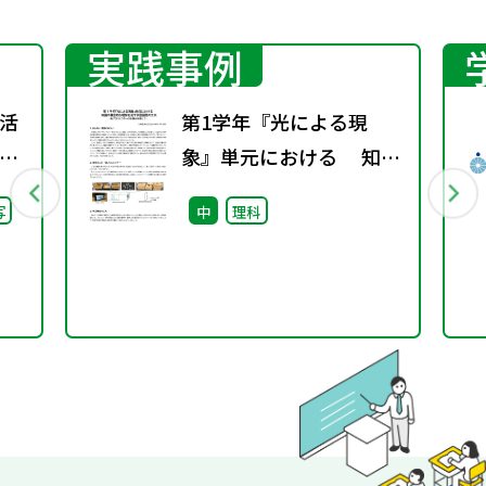
実践事例
活
第1学年『光による現
」
象』単元における 知識
語」
の概念的な理解を促す学
写
中
理科
習展開の工夫 -箱プロジ
ェクターの仕組みを通し
て‐