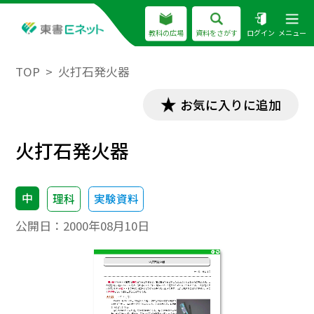
教科の広場
資料をさがす
ログイン
メニュー
TOP
火打石発火器
お気に入りに追加
火打石発火器
中
理科
実験資料
公開日：
2000年08月10日