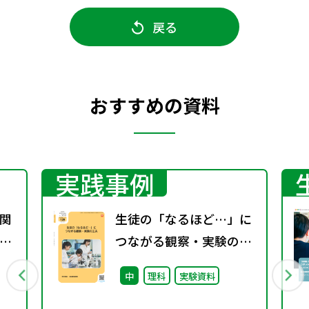
戻る
おすすめの資料
実践事例
関
生徒の「なるほど…」に
15
つながる観察・実験の工
学
夫（特別課題129）
中
理科
実験資料