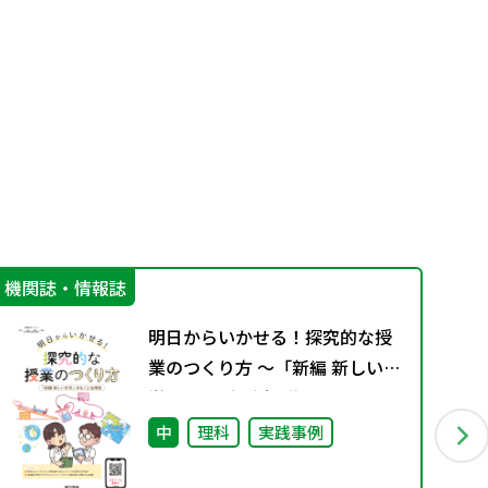
機関誌・情報誌
学
明日からいかせる！探究的な授
業のつくり方 ～「新編 新しい科
学」まるごと活用術～
中
理科
実践事例