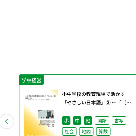
学校経営
科の
小中学校の教育現場で活かす
「やさしい日本語」② ～「（学
校内での）子どもたちへのやさ
しい日本語」～
会
小
中
他
国語
書写
社会
地図
算数