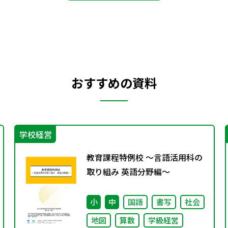
おすすめの資料
学校経営
教育課程特例校 ～言語活用科の
取り組み 英語分野編～
小
中
国語
書写
社会
地図
算数
学級経営