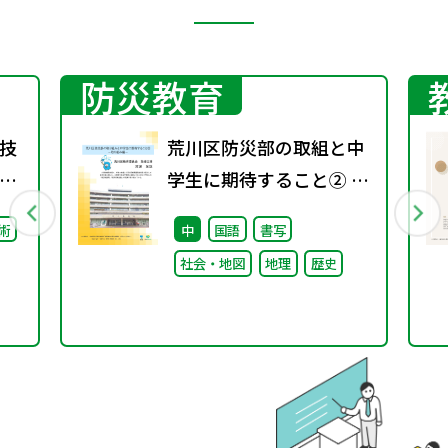
防災教育
技
荒川区防災部の取組と中
学生に期待すること② ～
取り組み編～
術
中
国語
書写
社会・地図
地理
歴史