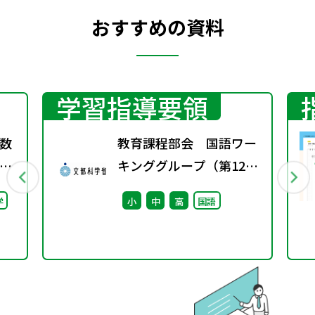
おすすめの資料
学習指導要領
数
教育課程部会 国語ワー
キンググループ（第12
料
回） 配付資料
学
小
中
高
国語