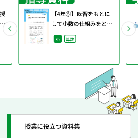
授
【4年⑤】既習をもとに
お
して小数の仕組みをとら
える
小
算数
授業に役立つ資料集