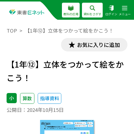
教科の広場
資料をさがす
ログイン
メニュー
TOP
【1年⑫】立体をつかって絵をかこう！
お気に入りに追加
【1年⑫】立体をつかって絵をか
こう！
小
算数
指導資料
公開日：
2024年10月15日