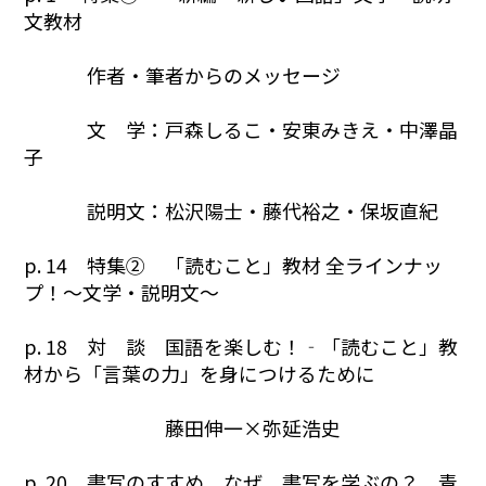
文教材
作者・筆者からのメッセージ
文 学：戸森しるこ・安東みきえ・中澤晶
子
説明文：松沢陽士・藤代裕之・保坂直紀
p. 14 特集② 「読むこと」教材 全ラインナッ
プ！～文学・説明文～
p. 18 対 談 国語を楽しむ！‐「読むこと」教
材から「言葉の力」を身につけるために
藤田伸一×弥延浩史
p. 20 書写のすすめ なぜ、書写を学ぶの？ 青