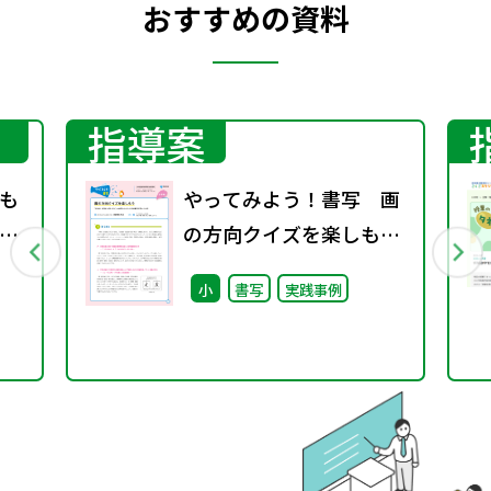
おすすめの資料
指導案
も
やってみよう！書写 画
業
の方向クイズを楽しもう
～「主体的・対話的で深
小
書写
実践事例
い学び」の実現に向けた
小学校書写学習モデル例
～