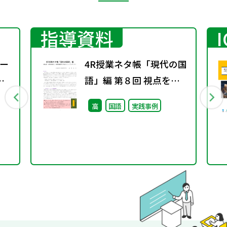
指導資料
ー
4R授業ネタ帳「現代の国
語」編 第８回 視点を変
え、発想を豊かにするト
高
国語
実践事例
レーニング（１）