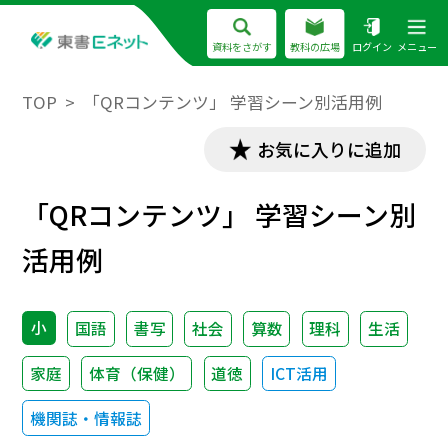
資料をさがす
教科の広場
ログイン
メニュー
TOP
「QRコンテンツ」 学習シーン別活用例
お気に入りに追加
「QRコンテンツ」 学習シーン別
活用例
小
国語
書写
社会
算数
理科
生活
家庭
体育（保健）
道徳
ICT活用
機関誌・情報誌