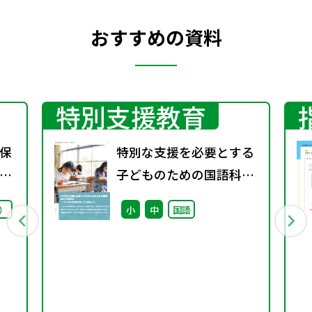
おすすめの資料
特別支援教育
保
特別な支援を必要とする
ー
子どものための国語科の
0
自作教材 ～「みんなの教
）
小
中
国語
材掲示板」のご投稿より
～