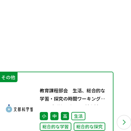
その他
言
教育課程部会 生活、総合的な
学習・探究の時間ワーキンググ
ループ（第8回） 配付資料
小
中
高
生活
総合的な学習
総合的な探究