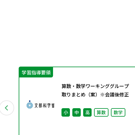
学習指導要領
ー
算数・数学ワーキンググループ
配付
取りまとめ（案）※会議後修正
ー
小
中
高
算数
数学