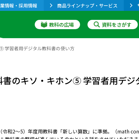
業情報・採用情報
商品ラインナップ・サービス
教科の広場
資料をさがす
⑤ 学習者用デジタル教科書の使い方
教科書のキソ・キホン⑤ 学習者用デ
23（令和2～5）年度用教科書「新しい算数」に準拠。（math 