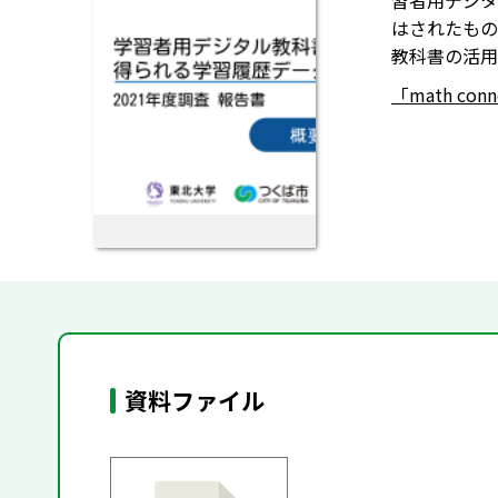
習者用デジタ
はされたもの
教科書の活用
「math co
資料ファイル