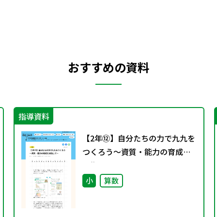
おすすめの資料
指導資料
【2年⑫】自分たちの力で九九を
つくろう～資質・能力の育成を
目指して～
小
算数