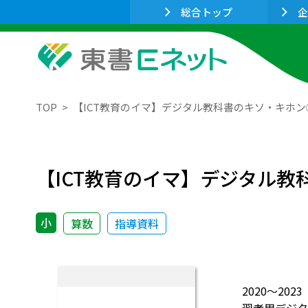
総合トップ
企
TOP
【ICT教育のイマ】デジタル教科書のキソ・キホン
【ICT教育のイマ】デジタル
小
算数
指導資料
2020～20