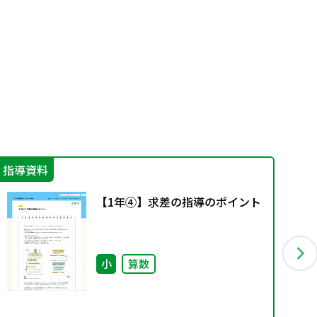
指導資料
機
【1年④】求差の指導のポイント
小
算数