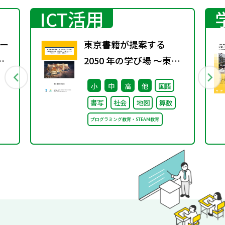
ICT活用
ー
東京書籍が提案する
2050 年の学び場 ～東京
書籍は大阪・関西万博
小
中
高
他
国語
「大阪ヘルスケア パビリ
書写
社会
地図
算数
オン」に出展・協賛しま
プログラミング教育・STEAM教育
す～