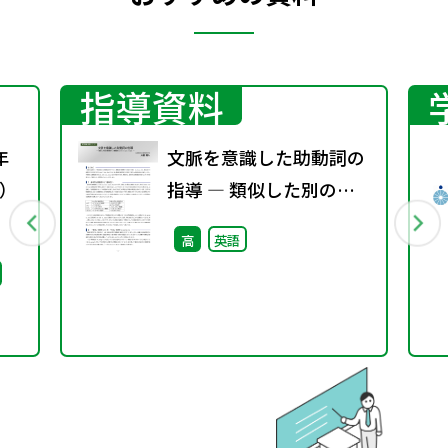
指導資料
年
文脈を意識した助動詞の
）
指導 ― 類似した別の表
現をもつ助動詞 will と
高
英語
can と must ―