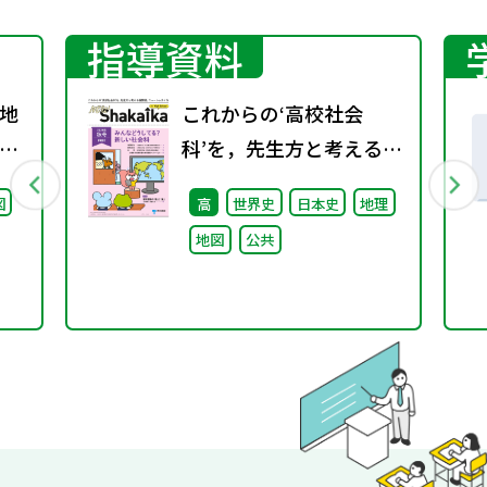
指導資料
地
これからの‘高校社会
グ
科’を，先生方と考える機
関誌。『NEW
図
高
世界史
日本史
地理
ShakaIka』 2024年秋
地図
公共
号