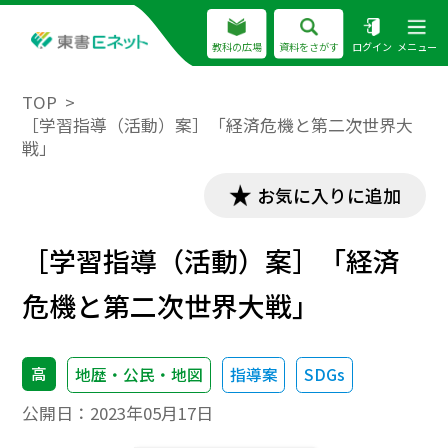
教科の広場
資料をさがす
ログイン
メニュー
TOP
［学習指導（活動）案］「経済危機と第二次世界大
戦」
お気に入りに追加
［学習指導（活動）案］「経済
危機と第二次世界大戦」
高
地歴・公民・地図
指導案
SDGs
公開日：
2023年05月17日