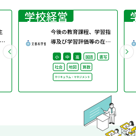
学校経営
生
今後の教育課程、学習指
の
導及び学習評価等の在り
会
方に関する有識者検討会
小
中
高
国語
書写
し
の論点整理を掲載しまし
社会
地図
算数
た
カリキュラム・マネジメント