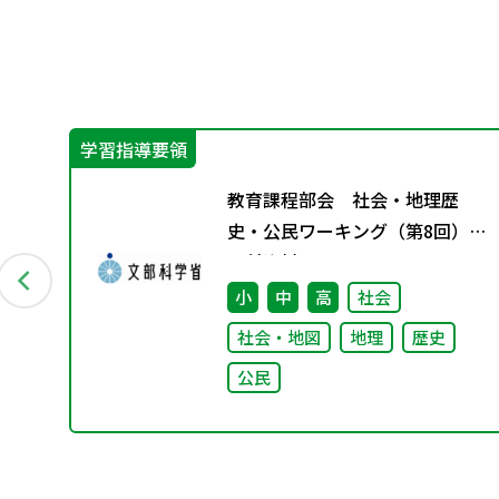
学習指導要領
担
教育課程部会 社会・地理歴
の
史・公民ワーキング（第8回）
策
配付資料
小
中
高
社会
社会・地図
地理
歴史
公民