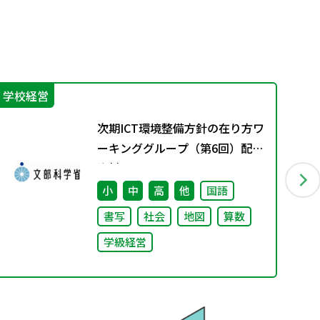
学校経営
機
次期ICT環境整備方針の在り方ワ
ーキンググループ（第6回）配布
資料
小
中
高
他
国語
書写
社会
地図
算数
学級経営