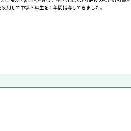
３年間の学習内容を終え，中学３年次から高校の検定教科書を使
NG Iを使用して中学３年生を１年間指導してきました。