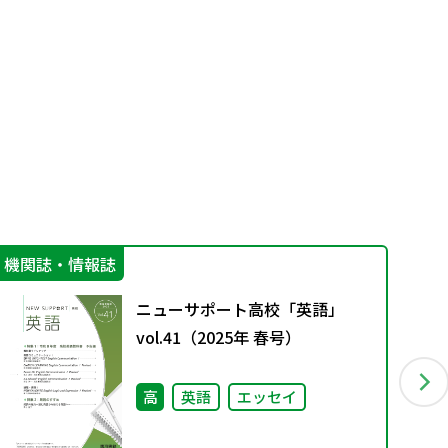
機関誌・情報誌
学
ニューサポート高校「英語」
vol.41（2025年 春号）
高
英語
エッセイ