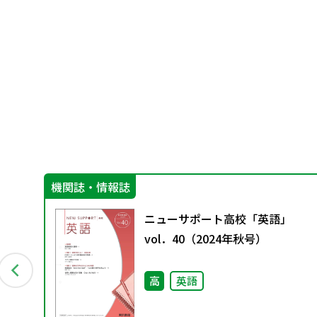
機関誌・情報誌
保
ニューサポート高校「英語」
部
vol．40（2024年秋号）
力あ
方
高
英語
他