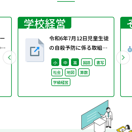
学校経営
ー
令和6年7月12日児童生徒
0
の自殺予防に係る取組に
ついて（通知）
小
中
高
国語
書写
社会
地図
算数
学級経営