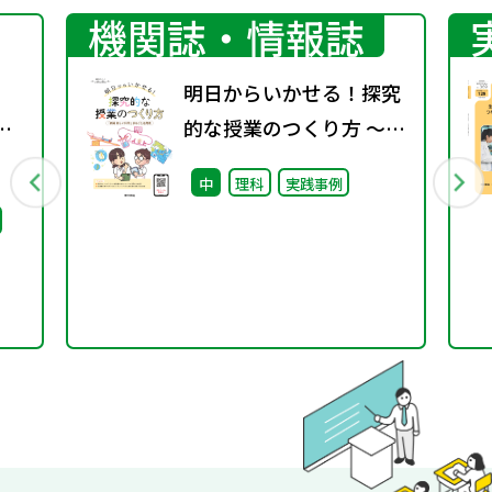
機関誌・情報誌
明日からいかせる！探究
京
的な授業のつくり方 ～
「新編 新しい科学」まる
中
理科
実践事例
ビリ
ごと活用術～
ま