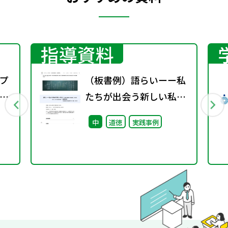
指導資料
プ
（板書例）語らいーー私
議
たちが出会う新しい私た
ち （中学３年）
中
道徳
実践事例