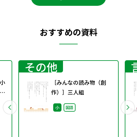
おすすめの資料
その他
小
［みんなの読み物（創
習
作）］三人組
小
国語