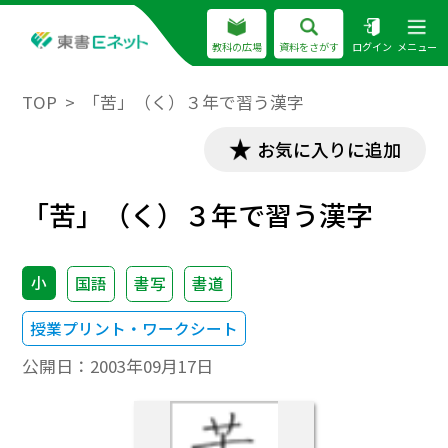
教科の広場
資料をさがす
ログイン
メニュー
TOP
「苦」（く）３年で習う漢字
お気に入りに追加
「苦」（く）３年で習う漢字
小
国語
書写
書道
授業プリント・ワークシート
公開日：
2003年09月17日