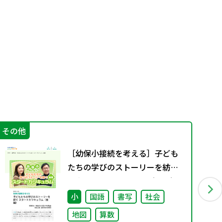
その他
学
［幼保小接続を考える］子ども
たちの学びのストーリーを紡ぐ
スタートカリキュラム（後編）
小
国語
書写
社会
地図
算数