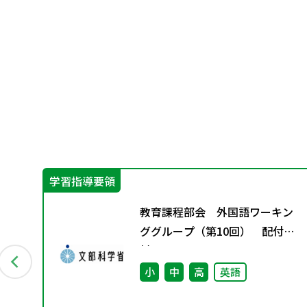
学習指導要領
教育課程部会 外国語ワーキン
用い
ググループ（第10回） 配付資
5
料
ら
小
中
高
英語
」