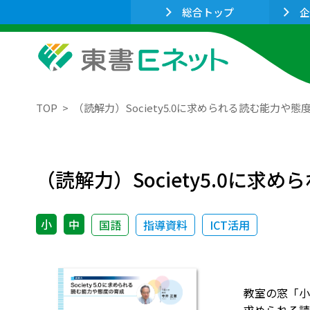
総合トップ
企
TOP
（読解力）Society5.0に求められる読む能力や態
（読解力）Society5.0に
小
中
国語
指導資料
ICT活用
教室の窓「小学