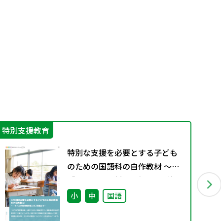
特別支援教育
カ
特別な支援を必要とする子ども
のための国語科の自作教材 ～
「みんなの教材掲示板」のご投
稿より～
小
中
国語