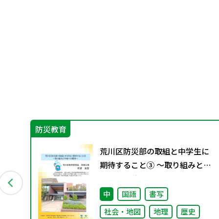
防災教育
グ
荒川区防災部の取組と中学生に
資料
期待すること③ ～取り組みと今
後への期待～
中
国語
書写
社会・地図
地理
歴史