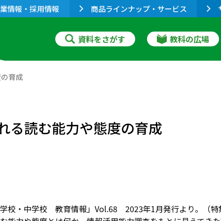
業情報・採用情報
商品ラインナップ・サービス
資料をさがす
教科の広場
度の育成
求められる読む能力や態度の育成
校・中学校 教育情報」Vol.68 2023年1月発行より。（特集：S