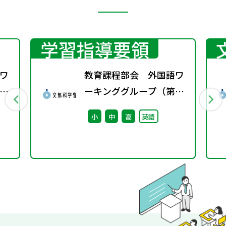
学習指導要領
ワ
教育課程部会 外国語ワ
3
ーキンググループ（第5
回） 配付資料
小
中
高
英語