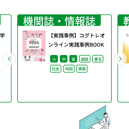
機関誌・情報誌
学
【実践事例】コグトレオ
ンライン実践事例BOOK
行
小
中
高
国語
書写
社会
地図
算数