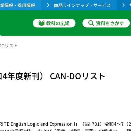
業情報・採用情報
商品ラインナップ・サービス
教科の広場
資料をさがす
-DOリスト
（令和4年度新刊） CAN-DOリスト
RITE English Logic and Expression Ⅰ」（論Ⅰ 701）令