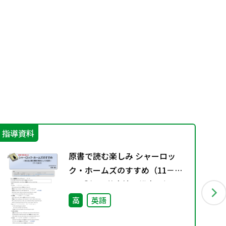
指導資料
進
原書で読む楽しみ シャーロッ
ク・ホームズのすすめ（11－
136①）―英文法と構文理解の教
材としての活用―
高
英語