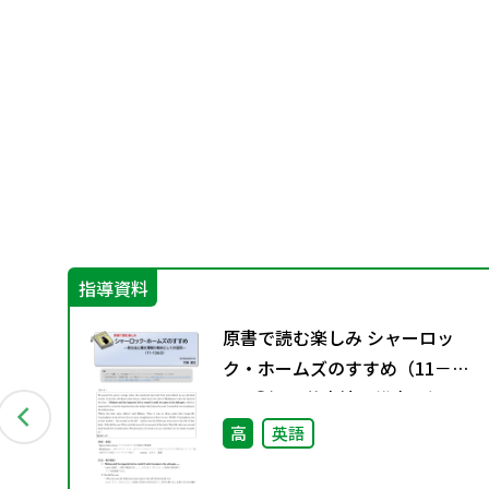
指導資料
ン
原書で読む楽しみ シャーロッ
資料
ク・ホームズのすすめ（11－
136③）―英文法と構文理解の教
材としての活用―
高
英語