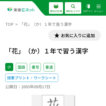
教科の広場
資料をさがす
ログイン
メニュー
TOP
「花」（か）１年で習う漢字
お気に入りに追加
「花」（か）１年で習う漢字
小
国語
書写
書道
授業プリント・ワークシート
公開日：
2003年09月17日