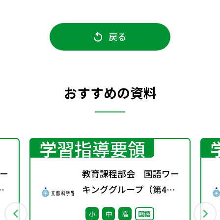
戻る
おすすめの資料
学習指導要領
ー
教育課程部会 国語ワー
キンググループ（第4
回） 配付資料
小
中
高
国語