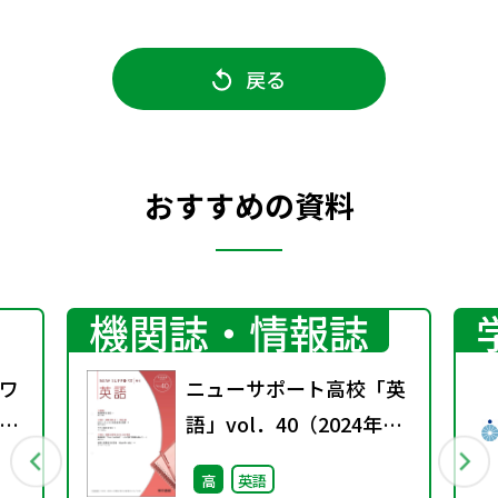
戻る
おすすめの資料
機関誌・情報誌
ワ
ニューサポート高校「英
7
語」vol．40（2024年秋
号）
高
英語