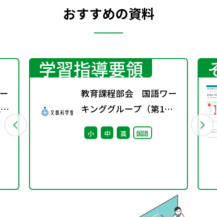
おすすめの資料
学習指導要領
ー
教育課程部会 国語ワー
1
キンググループ（第1
回） 配付資料
小
中
高
国語