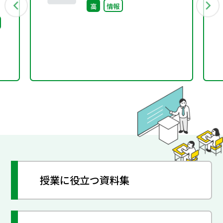
高
情報
ビリ
～
ま
授業に役立つ資料集