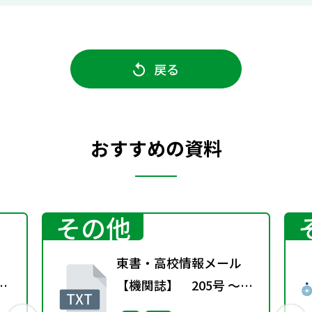
戻る
おすすめの資料
その他
東書・高校情報メール
京
【機関誌】 205号 ～受
験勉強の合間の哲学対話