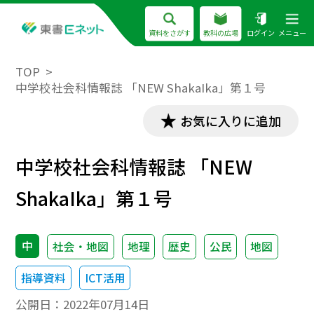
資料をさがす
教科の広場
ログイン
メニュー
TOP
中学校社会科情報誌 「NEW ShakaIka」第１号
お気に入りに追加
中学校社会科情報誌 「NEW
ShakaIka」第１号
中
社会・地図
地理
歴史
公民
地図
指導資料
ICT活用
公開日：
2022年07月14日