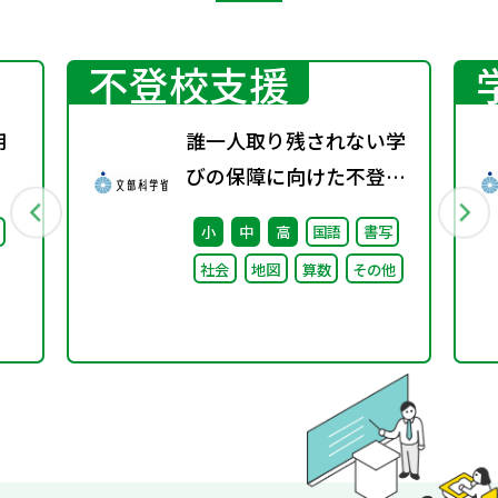
不登校支援
用
誰一人取り残されない学
びの保障に向けた不登校
対策推進本部（第4回）
小
中
高
国語
書写
安心して学べる魅力ある
社会
地図
算数
その他
学校づくりの推進に向け
た方向性等について議論