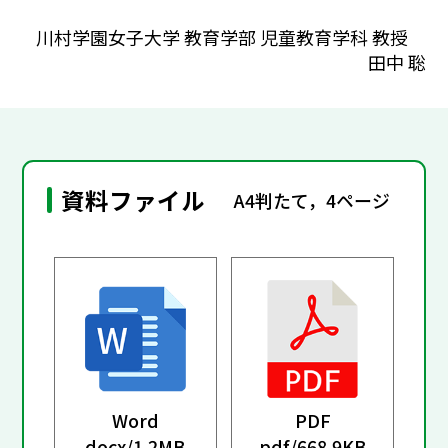
川村学園女子大学 教育学部 児童教育学科 教授
田中 聡
資料ファイル
A4判たて，4ページ
Word
PDF
docx/
1.2MB
pdf/
668.9KB