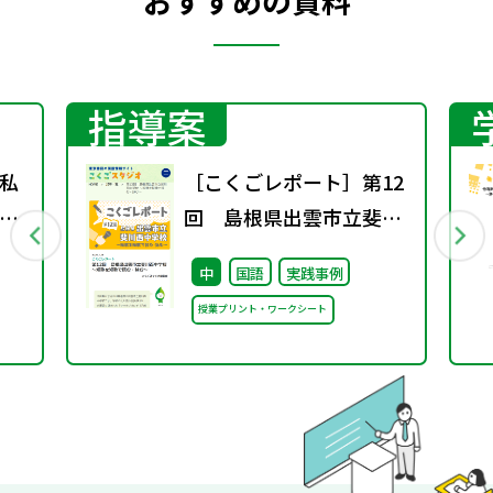
おすすめの資料
指導案
私
［こくごレポート］第12
た
回 島根県出雲市立斐川
西中学校 ～短歌を短歌で
中
国語
実践事例
読む・詠む～
授業プリント・ワークシート