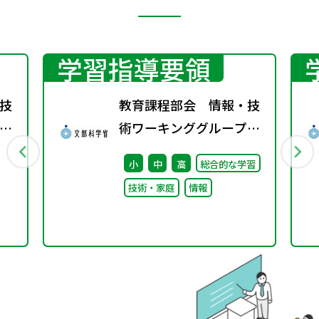
学習指導要領
技
教育課程部会 情報・技
術ワーキンググループ
（第10回）配付資料
小
中
高
総合的な学習
技術・家庭
情報