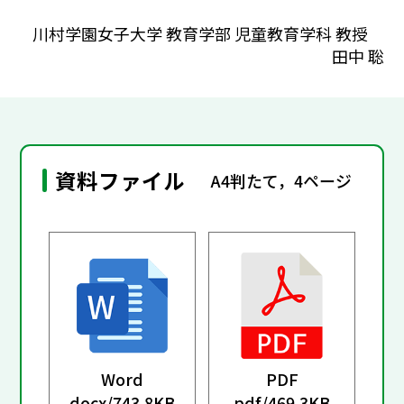
川村学園女子大学 教育学部 児童教育学科 教授
田中 聡
資料ファイル
A4判たて，4ページ
Word
PDF
docx/
743.8KB
pdf/
469.3KB