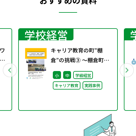
おすすめの資料
学校経営
ワ
キャリア教育の町”棚
13
倉”の挑戦③ ～棚倉町立
棚倉中学校の授業実践～
小
中
学級経営
キャリア教育
実践事例