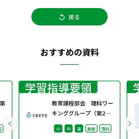
戻る
おすすめの資料
学習指導要領
第
教育課程部会 理科ワー
キンググループ（第2
回） 配付資料
写
小
中
高
算数
理科